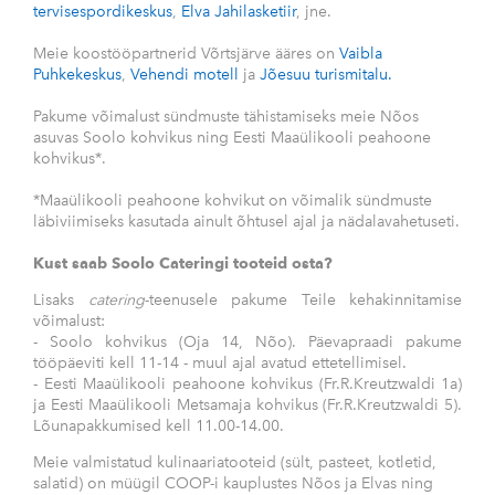
tervisespordikeskus
,
Elva Jahilasketiir
, jne.
Meie koostööpartnerid Võrtsjärve ääres on
Vaibla
Puhkekeskus
,
Vehendi motell
ja
Jõesuu turismitalu.
Pakume võimalust sündmuste tähistamiseks meie Nõos
asuvas Soolo kohvikus ning Eesti Maaülikooli peahoone
kohvikus*.
*Maaülikooli peahoone kohvikut on võimalik sündmuste
läbiviimiseks kasutada ainult õhtusel ajal ja nädalavahetuseti.
Kust saab Soolo Cateringi tooteid osta?
Lisaks
catering
-teenusele pakume Teile kehakinnitamise
võimalust:
- Soolo kohvikus (Oja 14, Nõo). Päevapraadi pakume
tööpäeviti kell 11-14 - muul ajal avatud ettetellimisel.
- Eesti Maaülikooli peahoone kohvikus (Fr.R.Kreutzwaldi 1a)
ja Eesti Maaülikooli Metsamaja kohvikus (Fr.R.Kreutzwaldi 5).
Lõunapakkumised kell 11.00-14.00.
Meie valmistatud kulinaariatooteid (sült, pasteet, kotletid,
salatid) on müügil COOP-i kauplustes Nõos ja Elvas ning