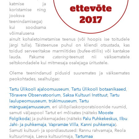
katmise ja
koristamise ning
jooksva
teenindamisega)
kui soodsama
võimalusena
ainult kohaletoimetamise teenus (või hoopis ise toitudele
järgi tulla). Täisteenuse puhul on kliendi otsustada, kas
toidud serveeritakse marmiitides (bufee-stiilis) või kantakse
lauda. Pakume
catering-
teenust nii väiksematele
seltskondadele kui mitmesaja osalejaga üritustele.
Oleme teenindanud pidusid suuremates ja väiksemates
peokohtades, sealhulgas:
Tartu Ülikooli ajaloomuuseum
,
Tartu Ülikooli botaanikaaed
,
Tõravere Observatoorium
,
Saksa Kultuuri Instituut
,
Tartu
laulupeomuuseum
,
trükimuuseum
,
Tartu
mänguasjamuuseum
, eri üliõpilaskorporatsioonide ruumid,
samuti väljaspool Tartut eri mõisates (näiteks
Mooste
Folgikoda
) ja puhkemajades (näiteks
Palu Puhkekeskus,
Ilbu
Jahi- ja puhkemaja
,
Vapramäe Villa
,
Kanni puhkemaja
).
Samuti kultuuri- ja spordiasutused: Rannu rahvamaja, Reola
kultuurimaja, Laeva kultuurimaja,
Tartumaa