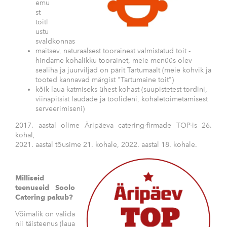
emu
st
toitl
ustu
svaldkonnas
maitsev, naturaalsest toorainest valmistatud toit -
hindame kohalikku toorainet, meie menüüs olev
sealiha ja juurviljad on pärit Tartumaalt (meie kohvik ja
tooted kannavad märgist "Tartumaine toit")
kõik laua katmiseks ühest kohast (suupistetest tordini,
viinapitsist laudade ja toolideni, kohaletoimetamisest
serveerimiseni)
2017. aastal olime Äripäeva catering-firmade TOP-is 26.
kohal,
2021. aastal tõusime 21. kohale, 2022. aastal 18. kohale.
Milliseid
teenuseid Soolo
Catering pakub?
Võimalik on valida
nii täisteenus (laua