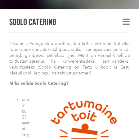
Soolo Catering
Pakume
cateringi
Sinu poolt valitud kohas või meie kohviku
ruumides erinevateks tähtpäevadeks – sünnipäevad, pulmad,
peied, grillpeod, piknikud, jne. Meilt on võimalik tellida
toitlustamisteenus ka konverentsideks, seminarideks,
väliüritusteks (Soolo Catering on Tartu Ülikooli ja Eesti
Maaülikooli lepinguline toitlustuspartner).
Miks valida Soolo Catering?
ena
m
kui
25
aast
at
kog