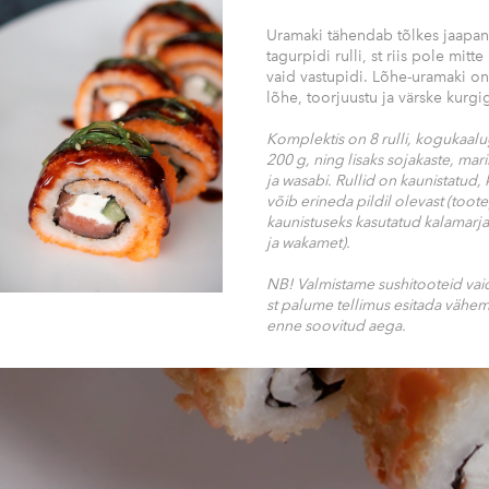
Uramaki tähendab tõlkes jaapan
tagurpidi rulli, st riis pole mitt
vaid vastupidi. Lõhe-uramaki on
lõhe, toorjuustu ja värske kurgi
Komplektis on 8 rulli, kogukaal
200 g, ning lisaks sojakaste, mar
ja wasabi. Rullid on kaunistatud, 
võib erineda pildil olevast (toote
kaunistuseks kasutatud kalamarja,
ja wakamet).
NB! Valmistame sushitooteid vaid 
st palume tellimus esitada vähe
enne soovitud aega.