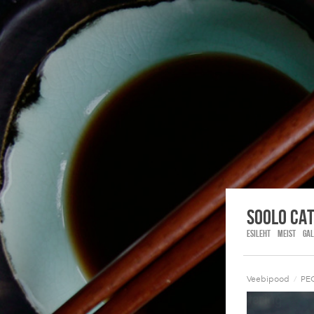
Soolo Ca
ESILEHT
MEIST
GAL
Veebipood
/
PE