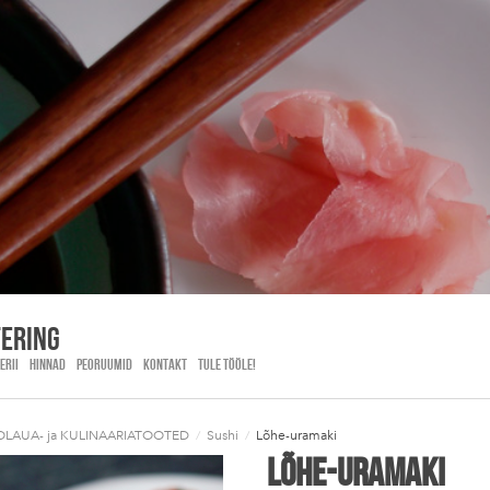
tering
ERII
HINNAD
PEORUUMID
KONTAKT
TULE TÖÖLE!
OLAUA- ja KULINAARIATOOTED
/
Sushi
/
Lõhe-uramaki
Lõhe-uramaki