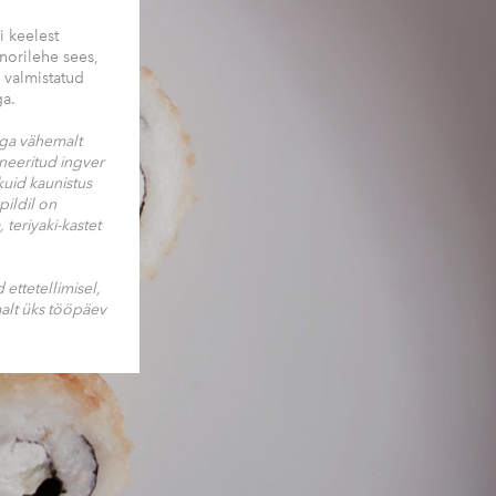
i keelest
e norilehe sees,
 valmistatud
ga.
uga vähemalt
ineeritud ingver
kuid kaunistus
pildil on
 teriyaki-kastet
ettetellimisel,
malt üks tööpäev